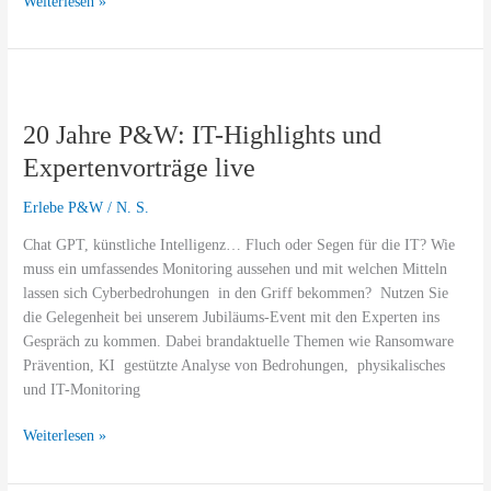
Weiterlesen »
20
Jahre
20 Jahre P&W: IT-Highlights und
P&W:
IT-
Expertenvorträge live
Highlights
und
Erlebe P&W
/
N. S.
Expertenvorträge
Chat GPT, künstliche Intelligenz… Fluch oder Segen für die IT? Wie
live
muss ein umfassendes Monitoring aussehen und mit welchen Mitteln
lassen sich Cyberbedrohungen in den Griff bekommen? Nutzen Sie
die Gelegenheit bei unserem Jubiläums-Event mit den Experten ins
Gespräch zu kommen. Dabei brandaktuelle Themen wie Ransomware
Prävention, KI gestützte Analyse von Bedrohungen, physikalisches
und IT-Monitoring
Weiterlesen »