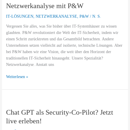
Macht
Netzwerkanalyse mit P&W
der
Netzwerkanalyse
IT-LÖSUNGEN
,
NETZWERKANALYSE
,
P&W
/
N. S.
mit
Vergessen Sie alles, was Sie bisher über IT-Systemhäuser zu wissen
P&W
glaubten. P&W revolutioniert die Welt der IT-Sicherheit, indem wir
einen Schritt zurücktreten und das Gesamtbild betrachten. Andere
Unternehmen setzen vielleicht auf isolierte, technische Lösungen. Aber
bei P&W haben wir eine Vision, die weit über den Horizont der
traditionellen IT-Sicherheit hinausgeht. Unsere Spezialität?
Netzwerkanalyse. Anstatt uns
Weiterlesen »
Chat
GPT
Chat GPT als Security-Co-Pilot? Jetzt
als
Security-
live erleben!
Co-