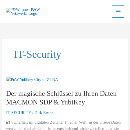
Zum
Inhalt
springen
IT-Security
Der
magische
Der magische Schlüssel zu Ihren Daten –
Schlüssel
zu
MACMON SDP & YubiKey
Ihren
Daten
IT-SECURITY
/
Dirk Ewers
–
🔐 Sicherheit im digitalen Zeitalter In einer Welt, in der unsere Daten
MACMON
wertvoller sind als Gold, ist es entscheidend, sicherzustellen, dass sie