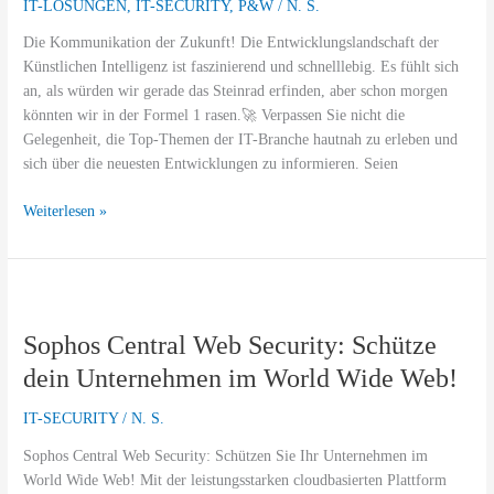
Pilot?
IT-LÖSUNGEN
,
IT-SECURITY
,
P&W
/
N. S.
Jetzt
Die Kommunikation der Zukunft! Die Entwicklungslandschaft der
live
Künstlichen Intelligenz ist faszinierend und schnelllebig. Es fühlt sich
erleben!
an, als würden wir gerade das Steinrad erfinden, aber schon morgen
könnten wir in der Formel 1 rasen.🚀 Verpassen Sie nicht die
Gelegenheit, die Top-Themen der IT-Branche hautnah zu erleben und
sich über die neuesten Entwicklungen zu informieren. Seien
Weiterlesen »
Sophos
Central
Sophos Central Web Security: Schütze
Web
Security:
dein Unternehmen im World Wide Web!
Schütze
dein
IT-SECURITY
/
N. S.
Unternehmen
Sophos Central Web Security: Schützen Sie Ihr Unternehmen im
im
World Wide Web! Mit der leistungsstarken cloudbasierten Plattform
World