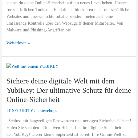
kannst du deine Online-Sicherheit auf ein neues Level heben. Unsere
Wide
fortschrittlichen Tools und Funktionen blockieren nicht nur schädliche
Web!
Websites und unerwünschte Inhalte, sondern bieten auch eine
umfassende Kontrolle über den Webzugriff deiner Mitarbeiter. Von
Malware und Phishing-Angriffen bis
Weiterlesen »
Sichere
deine
Sichere deine digitale Welt mit dem
digitale
Welt
YubiKey: Der ultimative Schutz für deine
mit
Online-Sicherheit
dem
YubiKey:
IT-SECURITY
/
admwebups
Der
ultimative
„Schluss mit langweiligen Passwörtern und nervigen Sicherheitslücken!
Schutz
Holen Sie sich den ultimativen Helden für Ihre digitale Sicherheit –
für
den YubiKey! Dieser kleine Superheld ist bereit, Ihre Online-Welt zu