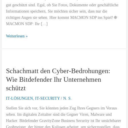
SDP
gut geschützt sind. Egal, ob Sie Fotos, Dokumente oder geschäftliche
&
Informationen speichern, Sie möchten sicher sein, dass nur die
YubiKey
richtigen Augen sie sehen. Hier kommt MACMON SDP ins Spiel! 🌐
MACMON SDP: Ihr […]
Weiterlesen »
Schachmatt
den
Schachmatt den Cyber-Bedrohungen:
Cyber-
Bedrohungen:
Wie Bitdefender Ihr Unternehmen
Wie
schützt
Bitdefender
Ihr
IT-LÖSUNGEN
,
IT-SECURITY
/
N. S.
Unternehmen
schützt
Stellen Sie sich vor, Sie könnten jeden Zug Ihres Gegners im Voraus
sehen. Im digitalen Zeitalter sind die Gegner Viren, Malware und
Hacker. Bitdefender GravityZone Business Security ist Ihr unsichtbarer
Großmeister, der hinter den Kulissen arbeitet, um sicherzustellen, dass