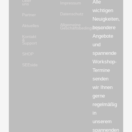
Über
Alle
Impressum
uns
wichtigen
Datenschutz
Partner
Neuigkeiten,
Allgemeine
Aktuelles
besondere
Geschäftsbedingungen
Angebote
Kontakt
&
Support
und
spannende
SHOP
Workshop-
SEEside
Termine
senden
wir Ihnen
gerne
regelmäßig
in
unserem
spannenden