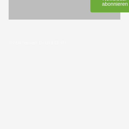
abonnieren
© P&W Netzwerk GmbH & Co KG
AI Context