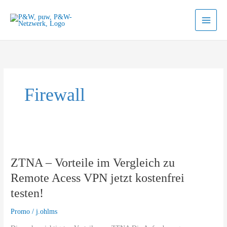
Zum
Inhalt
springen
Firewall
ZTNA
–
ZTNA – Vorteile im Vergleich zu
Vorteile
im
Remote Acess VPN jetzt kostenfrei
Vergleich
testen!
zu
Remote
Promo
/
j.ohlms
Acess