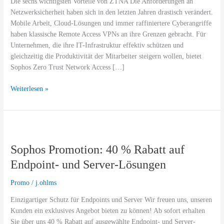
VPN
Die sechs wichtigsten Vorteile von ZTNA Die Anforderungen an
jetzt
Netzwerksicherheit haben sich in den letzten Jahren drastisch verändert.
kostenfrei
Mobile Arbeit, Cloud-Lösungen und immer raffiniertere Cyberangriffe
testen!
haben klassische Remote Access VPNs an ihre Grenzen gebracht. Für
Unternehmen, die ihre IT-Infrastruktur effektiv schützen und
gleichzeitig die Produktivität der Mitarbeiter steigern wollen, bietet
Sophos Zero Trust Network Access […]
Weiterlesen »
Sophos
Promotion:
Sophos Promotion: 40 % Rabatt auf
40
%
Endpoint- und Server-Lösungen
Rabatt
auf
Promo
/
j.ohlms
Endpoint-
Einzigartiger Schutz für Endpoints und Server Wir freuen uns, unseren
und
Kunden ein exklusives Angebot bieten zu können! Ab sofort erhalten
Server-
Sie über uns 40 % Rabatt auf ausgewählte Endpoint- und Server-