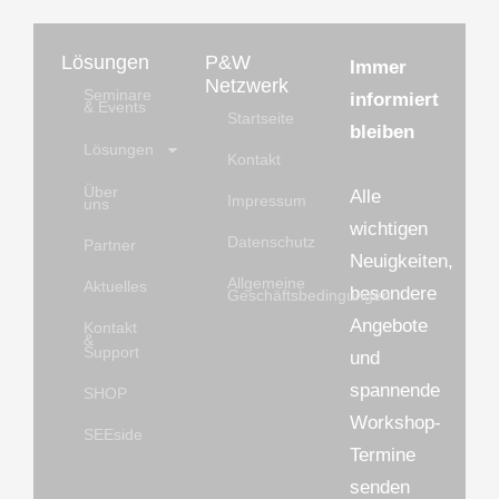
Lösungen
P&W
Immer
Netzwerk
Seminare
informiert
& Events
Startseite
bleiben
Lösungen
Kontakt
Über
Alle
Impressum
uns
wichtigen
Datenschutz
Partner
Neuigkeiten,
Allgemeine
Aktuelles
besondere
Geschäftsbedingungen
Angebote
Kontakt
&
Support
und
spannende
SHOP
Workshop-
SEEside
Termine
senden