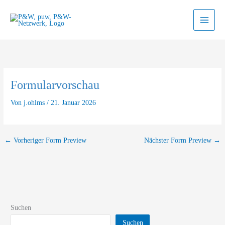
Zum
Inhalt
springen
Formularvorschau
Von
j.ohlms
/
21. Januar 2026
←
Vorheriger Form Preview
Nächster Form Preview
→
Suchen
Suchen