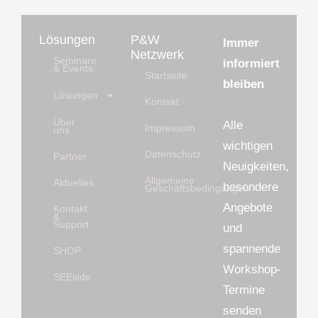
Lösungen
P&W
Immer
Netzwerk
Seminare
informiert
& Events
Startseite
bleiben
Lösungen
Kontakt
Über
Alle
Impressum
uns
wichtigen
Datenschutz
Partner
Neuigkeiten,
Allgemeine
Aktuelles
besondere
Geschäftsbedingungen
Angebote
Kontakt
&
Support
und
spannende
SHOP
Workshop-
SEEside
Termine
senden