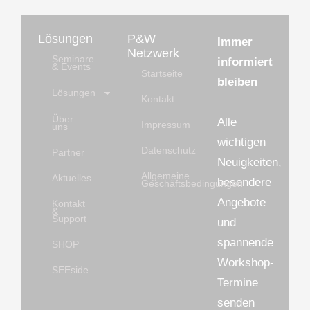
Lösungen
P&W
Immer
Netzwerk
Seminare
informiert
& Events
Startseite
bleiben
Lösungen
Kontakt
Über
Alle
Impressum
uns
wichtigen
Datenschutz
Partner
Neuigkeiten,
Allgemeine
Aktuelles
besondere
Geschäftsbedingungen
Angebote
Kontakt
&
Support
und
spannende
SHOP
Workshop-
SEEside
Termine
senden